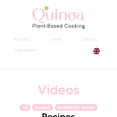
RECIPES
SHOP
VIDEOS
OUR STORY
Videos
All
Recipes
Recipes for babies
Recipes